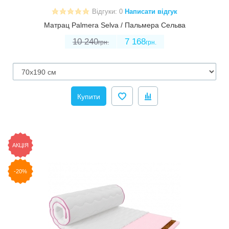
Відгуки: 0
Написати відгук
Матрац Palmera Selva / Пальмера Сельва
10 240
7 168
грн.
грн.
Купити
АКЦІЯ
-20%