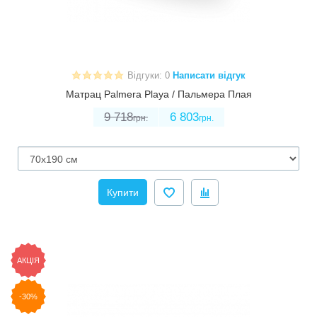
Відгуки: 0
Написати відгук
Матрац Palmera Playa / Пальмера Плая
9 718
6 803
грн.
грн.
Купити
АКЦІЯ
-30%