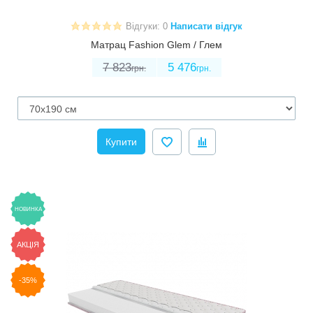
Відгуки: 0
Написати відгук
Матрац Fashion Glem / Глем
7 823
5 476
грн.
грн.
Купити
НОВИНКА
АКЦІЯ
-35%