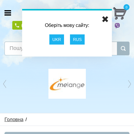
0
✖
(097) 603 7452
(050) 667 8053
Оберіть мову сайту:
Офіційний представник EMM
UKR
RUS
Головна